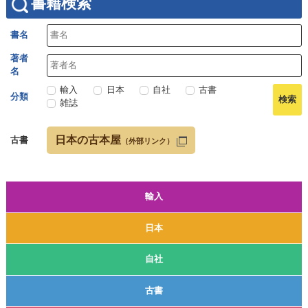
書籍検索
書名
著者
名
輸入
日本
自社
古書
分類
雑誌
日本の古本屋
古書
（外部リンク）
輸入
日本
自社
古書