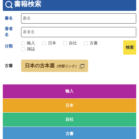
書籍検索
書名
著者
名
輸入
日本
自社
古書
分類
雑誌
日本の古本屋
古書
（外部リンク）
輸入
日本
自社
古書