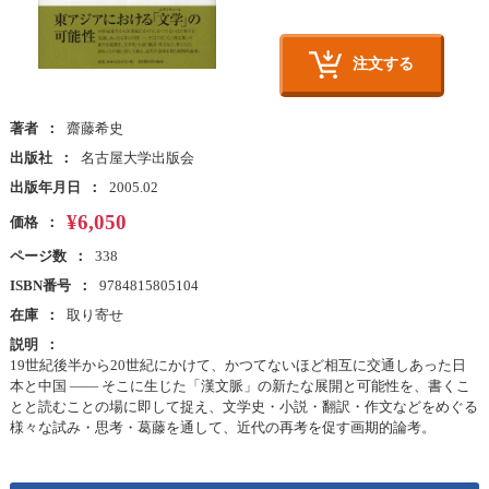
注文する
著者
齋藤希史
出版社
名古屋大学出版会
出版年月日
2005.02
¥6,050
価格
ページ数
338
ISBN番号
9784815805104
在庫
取り寄せ
説明
19世紀後半から20世紀にかけて、かつてないほど相互に交通しあった日
本と中国 —— そこに生じた「漢文脈」の新たな展開と可能性を、書くこ
とと読むことの場に即して捉え、文学史・小説・翻訳・作文などをめぐる
様々な試み・思考・葛藤を通して、近代の再考を促す画期的論考。