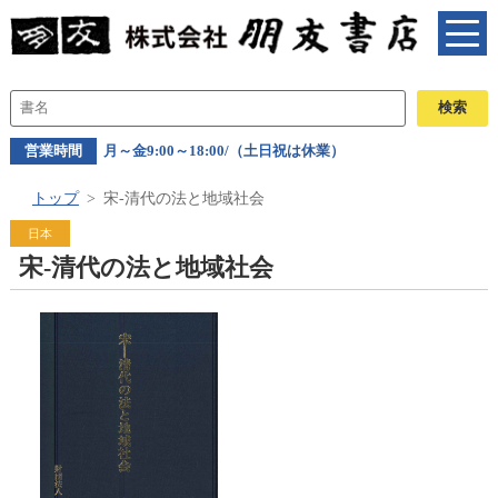
営業時間
月～金9:00～18:00/（土日祝は休業）
トップ
宋-清代の法と地域社会
日本
宋-清代の法と地域社会