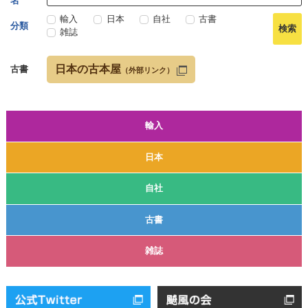
名
輸入
日本
自社
古書
分類
雑誌
日本の古本屋
古書
（外部リンク）
輸入
日本
自社
古書
雑誌