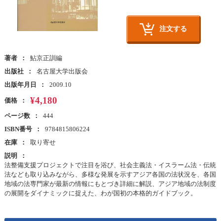
注文する
著者
鮎京正訓編
出版社
名古屋大学出版会
出版年月日
2009.10
¥4,180
価格
ページ数
444
ISBN番号
9784815806224
在庫
取り寄せ
説明
法整備支援プロジェクトで注目を浴び、社会主義法・イスラーム法・伝統
法なども取り込みながら、多様な発展を示すアジア各国の法状況を、各国
地域の法専門家が最新の情報にもとづき詳細に解説、アジア地域の法制度
の展開をダイナミックに捉えた、わが国初の本格的ガイドブック。