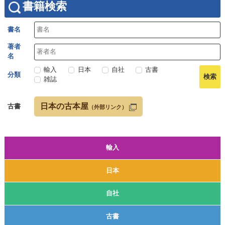
書籍検索
書名
著者
名
輸入
日本
自社
古書
分類
雑誌
日本の古本屋
古書
（外部リンク）
輸入
日本
自社
古書