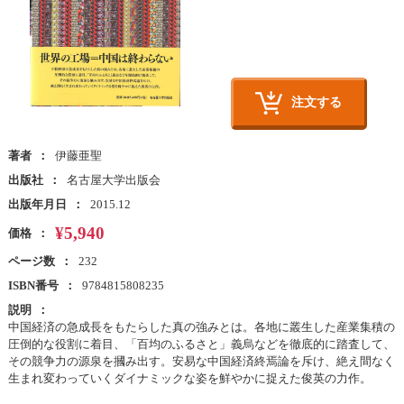
注文する
著者
伊藤亜聖
出版社
名古屋大学出版会
出版年月日
2015.12
¥5,940
価格
ページ数
232
ISBN番号
9784815808235
説明
中国経済の急成長をもたらした真の強みとは。各地に叢生した産業集積の
圧倒的な役割に着目、「百均のふるさと」義烏などを徹底的に踏査して、
その競争力の源泉を摑み出す。安易な中国経済終焉論を斥け、絶え間なく
生まれ変わっていくダイナミックな姿を鮮やかに捉えた俊英の力作。