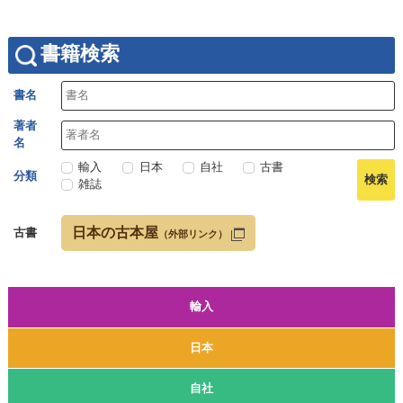
書籍検索
書名
著者
名
輸入
日本
自社
古書
分類
雑誌
日本の古本屋
古書
（外部リンク）
輸入
日本
自社