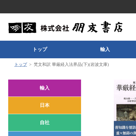
トップ
輸入
トップ
梵文和訳 華厳経入法界品(下)(岩波文庫)
輸入
日本
自社