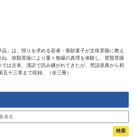
界品」は、悟りを求める若者・善財童子が文殊菩薩に教え
訪ね、弥勒菩薩により重々無礙の真理を体験し、普賢菩薩
本では古来、漢訳で読み継がれてきたが、梵語原典から初
第五十三章まで収録。（全三冊）