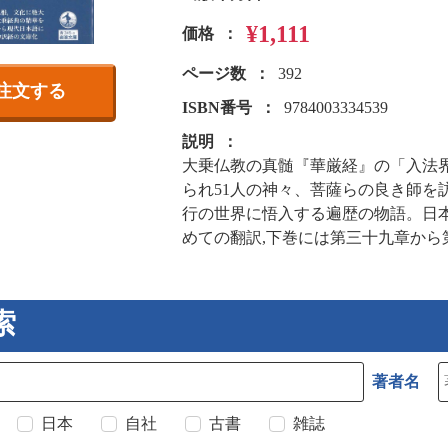
¥1,111
価格
ページ数
392
注文する
ISBN番号
9784003334539
説明
大乗仏教の真髄『華厳経』の「入法
られ51人の神々、菩薩らの良き師を
行の世界に悟入する遍歴の物語。日
めての翻訳,下巻には第三十九章から
索
著者名
日本
自社
古書
雑誌