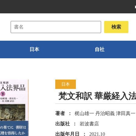
日本
自社
日本
梵文和訳 華厳経入法
著者
梶山雄一 丹治昭義 津田真一
出版社
岩波書店
出版年月日
2021.10