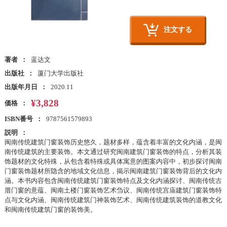
注文する
著者
蓝达文
出版社
厦门大学出版社
出版年月日
2020.11
¥3,828
価格
ISBN番号
9787561579893
説明
闽南传统建筑门窗装饰历史悠久，题材多样，蕴含着丰富的文化内涵，是闽
南传统建筑的主要装饰。本文通过研究闽南建筑门窗装饰的特点，分析其装
饰题材的文化特殊，从包含着特殊或具体寓意的图案内容中，初步探讨闽南
门窗装饰题材所隐含的地域文化信息，揭示闽南建筑门窗装饰背后的文化内
涵。本书内容包含闽南传统建筑门窗装饰特点及文化内涵探讨、闽南传统古
厝门窗的意蕴、闽南土楼门窗装饰艺术刍议、闽南传统宫庙建筑门窗装饰特
点与文化内涵、闽南传统建筑门神装饰艺术、闽南传统建筑装饰的道教文化
和闽南传统建筑门窗的装饰美。