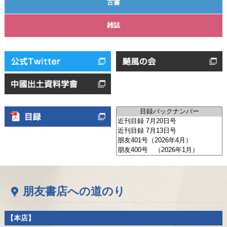
古書
雑誌
朋友書店への道のり
【本店】