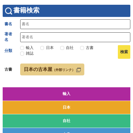
書籍検索
書名
著者
名
輸入
日本
自社
古書
分類
雑誌
日本の古本屋
古書
（外部リンク）
輸入
日本
自社