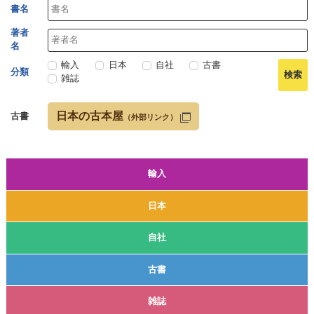
書名
著者
名
輸入
日本
自社
古書
分類
雑誌
日本の古本屋
古書
（外部リンク）
輸入
日本
自社
古書
雑誌