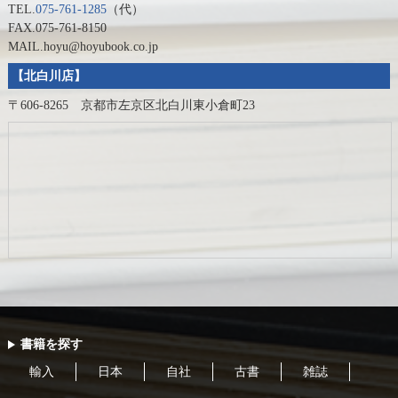
TEL.
075-761-1285
（代）
FAX.075-761-8150
MAIL.hoyu@hoyubook.co.jp
【北白川店】
〒606-8265 京都市左京区北白川東小倉町23
書籍を探す
輸入
日本
自社
古書
雑誌