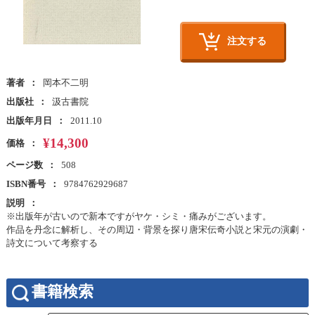
注文する
著者
岡本不二明
出版社
汲古書院
出版年月日
2011.10
¥14,300
価格
ページ数
508
ISBN番号
9784762929687
説明
※出版年が古いので新本ですがヤケ・シミ・痛みがございます。
作品を丹念に解析し、その周辺・背景を探り唐宋伝奇小説と宋元の演劇・
詩文について考察する
書籍検索