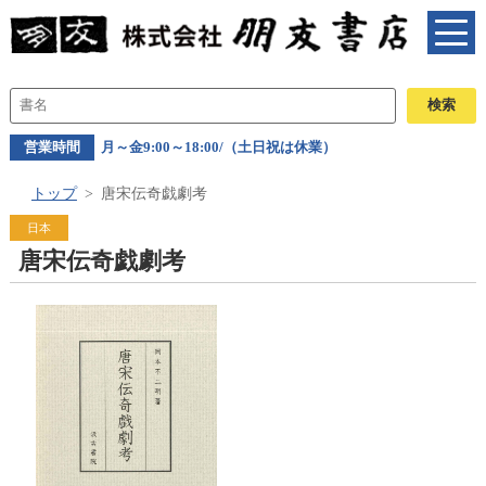
営業時間
月～金9:00～18:00/（土日祝は休業）
トップ
唐宋伝奇戯劇考
日本
唐宋伝奇戯劇考