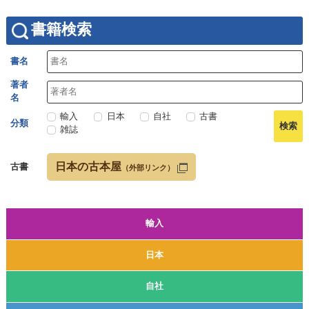
書籍検索
書名
著者
名
輸入
日本
自社
古書
分類
雑誌
日本の古本屋
古書
（外部リンク）
輸入
日本
自社