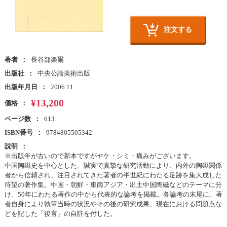
注文する
著者
長谷部楽爾
出版社
中央公論美術出版
出版年月日
2006.11
¥13,200
価格
ページ数
613
ISBN番号
9784805505342
説明
※出版年が古いので新本ですがヤケ・シミ・痛みがございます。
中国陶磁史を中心とした、誠実で真摯な研究活動により、内外の陶磁関係
者から信頼され、注目されてきた著者の半世紀にわたる足跡を集大成した
待望の著作集。中国・朝鮮・東南アジア・出土中国陶磁などのテーマに分
け、50年にわたる著作の中から代表的な論考を掲載。各論考の末尾に、著
者自身により執筆当時の状況やその後の研究成果、現在における問題点な
どを記した「後言」の自註を付した。