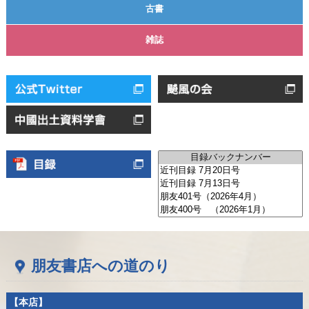
古書
雑誌
朋友書店への道のり
【本店】