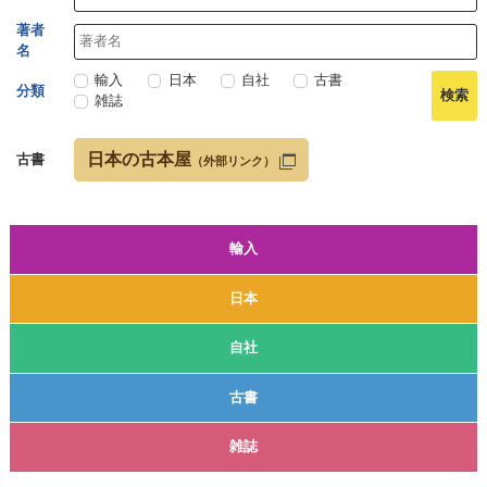
著者
名
輸入
日本
自社
古書
分類
雑誌
日本の古本屋
古書
（外部リンク）
輸入
日本
自社
古書
雑誌