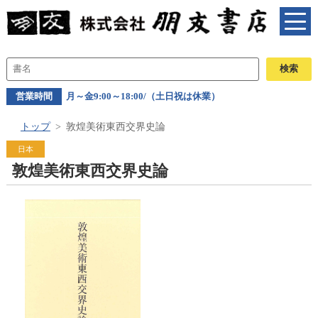
営業時間
月～金9:00～18:00/（土日祝は休業）
トップ
敦煌美術東西交界史論
日本
敦煌美術東西交界史論