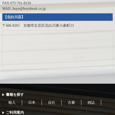
FAX.075-761-8150
MAIL.hoyu@hoyubook.co.jp
【北白川店】
〒606-8265 京都市左京区北白川東小倉町23
書籍を探す
輸入
日本
自社
古書
雑誌
ご利用案内