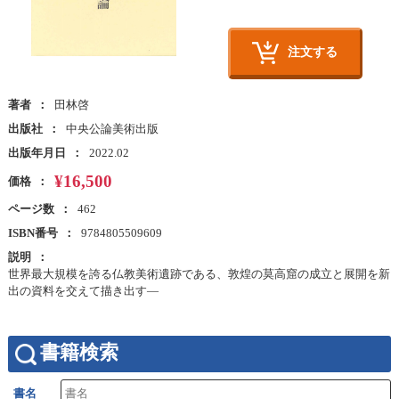
注文する
著者
田林啓
出版社
中央公論美術出版
出版年月日
2022.02
¥16,500
価格
ページ数
462
ISBN番号
9784805509609
説明
世界最大規模を誇る仏教美術遺跡である、敦煌の莫高窟の成立と展開を新
出の資料を交えて描き出す―
書籍検索
書名