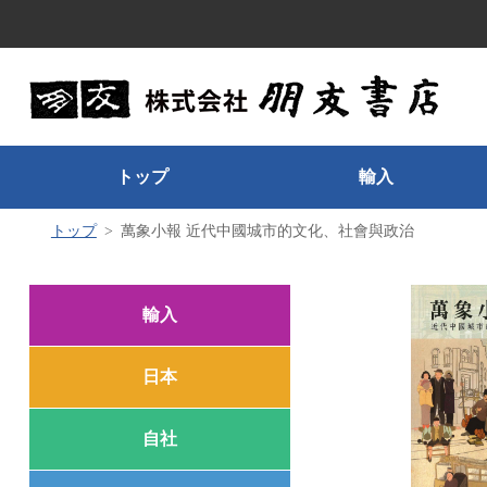
トップ
輸入
トップ
萬象小報 近代中國城市的文化、社會與政治
輸入
日本
自社