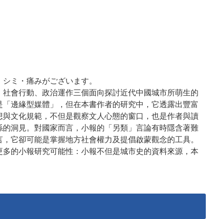
・シミ・痛みがございます。
、社會行動、政治運作三個面向探討近代中國城市所萌生的
是「邊緣型媒體」，但在本書作者的研究中，它透露出豐富
想與文化規範，不但是觀察文人心態的窗口，也是作者與讀
係的洞見。對國家而言，小報的「另類」言論有時隱含著難
言，它卻可能是掌握地方社會權力及提倡啟蒙觀念的工具。
更多的小報研究可能性：小報不但是城市史的資料來源，本