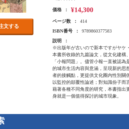
¥14,300
価格
ページ数
414
注文する
ISBN番号
9789860377583
説明
※出版年が古いので新本ですがヤケ
本書所收錄的九篇論文，從文化建構
「小報問題」。儘管小報一直被認為
的城市生活內容與意涵，呈現新的思
者的接觸點，更提供文化圈內性別關
以監控的顛覆性論述；對知識份子而
藉著各種不同角度的研究，本書指出
身就是一個值得探討的城市現象。
索