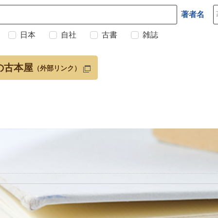
著者名
日本
自社
古書
雑誌
の古本屋
（外部リンク）