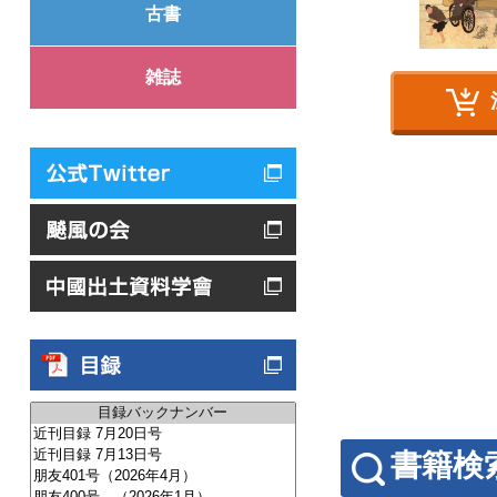
古書
雑誌
書籍検