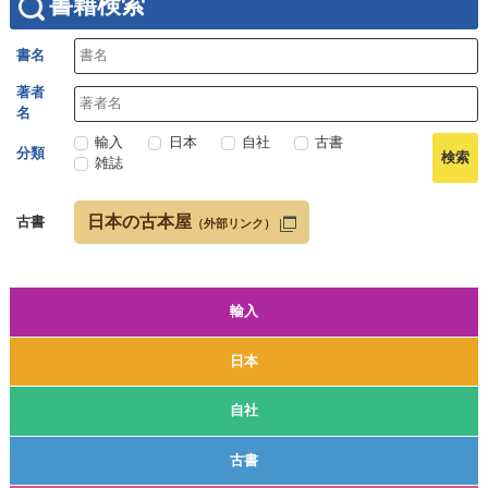
書籍検索
書名
著者
名
輸入
日本
自社
古書
分類
雑誌
日本の古本屋
古書
（外部リンク）
輸入
日本
自社
古書