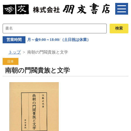
営業時間
月～金9:00～18:00/（土日祝は休業）
トップ
南朝の門閥貴族と文学
日本
南朝の門閥貴族と文学