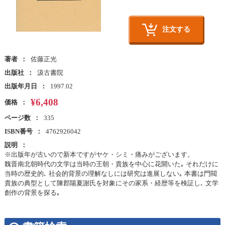
注文する
著者
佐藤正光
出版社
汲古書院
出版年月日
1997.02
¥6,408
価格
ページ数
335
ISBN番号
4762926042
説明
※出版年が古いので新本ですがヤケ・シミ・痛みがございます。
魏晋南北朝時代の文学は当時の王朝・貴族を中心に花開いた｡ それだけに
当時の歴史的､ 社会的背景の理解なしには研究は進展しない｡ 本書は門閥
貴族の典型として陳郡陽夏謝氏を対象にその家系・経歴等を検証し､ 文学
創作の背景を探る｡