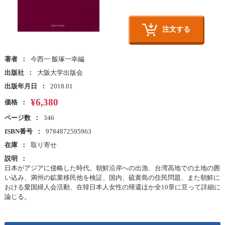
注文する
著者
今西一 飯塚一幸編
出版社
大阪大学出版会
出版年月日
2018.01
¥6,380
価格
ページ数
346
ISBN番号
9784872595963
在庫
取り寄せ
説明
日本がアジアに侵略した時代。朝鮮沿岸への出漁、台湾高地での土地の囲
い込み、満州の鉱業移民他を検証、国内、硫黄島の住民問題、また朝鮮に
おける愛国婦人会活動、在韓日本人女性の帰還ほか全10章に亘って詳細に
論じる。