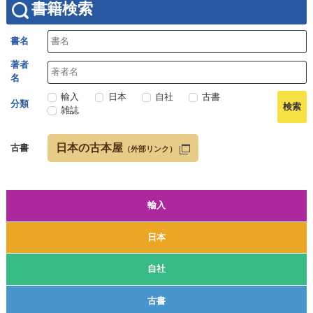
書籍検索
書名
著者
名
輸入
日本
自社
古書
分類
雑誌
日本の古本屋
古書
（外部リンク）
輸入
日本
自社
古書