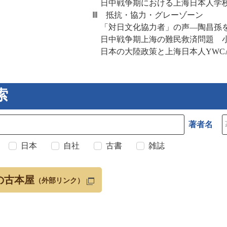
日中戦争期における上海日本人学校
Ⅲ 抵抗・協力・グレーゾーン
「対日文化協力者」の声―陶昌孫を
日中戦争期上海の難民救済問題 
日本の大陸政策と上海日本人YWC
索
著者名
日本
自社
古書
雑誌
の古本屋
（外部リンク）