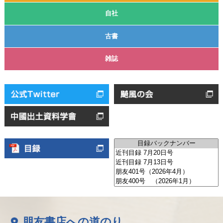
自社
古書
雑誌
朋友書店への道のり