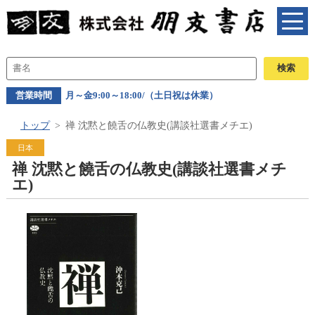
営業時間
月～金9:00～18:00/（土日祝は休業）
トップ
禅 沈黙と饒舌の仏教史(講談社選書メチエ)
日本
禅 沈黙と饒舌の仏教史(講談社選書メチ
エ)