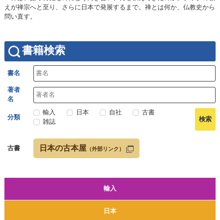
えが禅宗へと至り、さらに日本で発展するまで。禅とは何か、仏教史から
問い直す。
書籍検索
書名
著者
名
輸入
日本
自社
古書
分類
雑誌
日本の古本屋
古書
（外部リンク）
輸入
日本