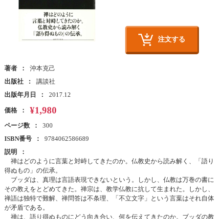
注文する
著者
沖本克己
出版社
講談社
出版年月日
2017.12
¥1,980
価格
ページ数
300
ISBN番号
9784062586689
説明
禅はどのように言葉と対峙してきたのか。仏教史から読み解く、「語り
得ぬもの」の伝承。
ブッダは、真理は言語表現できないという。しかし、仏教は万巻の書に
その教えをとどめてきた。禅宗は、教学仏教に抗して生まれた。しかし、
禅語は独特で難解、禅問答は不条理、「不立文字」という言葉はそれ自体
が矛盾である。
禅は、語り得ぬものにどう向き合い、何を伝えてきたのか。ブッダの教