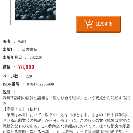
注文する
著者
楊韜
出版社
汲古書院
出版年月日
2022.01
¥8,800
価格
ページ数
229
ISBN番号
9784762966989
説明
戦時下話劇の複雑な諸相を「重なり合う戦術」という観点から記述する試
み.
【序章より】（抜粋）
筆者は本書において、以下のことを目標とする。さきの「日中戦争期に
おける話劇文芸の概説」から分かるように、この時期の文化現象は非常に
流動的なものである。この動態的な枠組みにおいては、様々な衝突や矛盾
が異なる範囲・異なる水準、しかも場合によっては同時進行の形で常に生