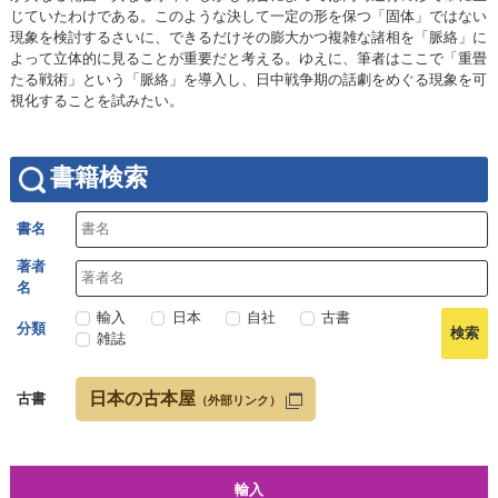
じていたわけである。このような決して一定の形を保つ「固体」ではない
現象を検討するさいに、できるだけその膨大かつ複雑な諸相を「脈絡」に
よって立体的に見ることが重要だと考える。ゆえに、筆者はここで「重畳
たる戦術」という「脈絡」を導入し、日中戦争期の話劇をめぐる現象を可
視化することを試みたい。
書籍検索
書名
著者
名
輸入
日本
自社
古書
分類
雑誌
日本の古本屋
古書
（外部リンク）
輸入