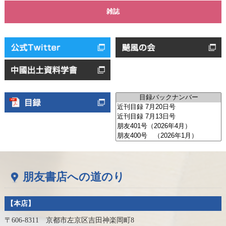
雑誌
朋友書店への道のり
【本店】
〒606-8311 京都市左京区吉田神楽岡町8