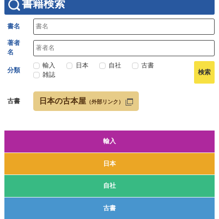
書籍検索
書名
著者
名
輸入
日本
自社
古書
分類
雑誌
日本の古本屋
古書
（外部リンク）
輸入
日本
自社
古書