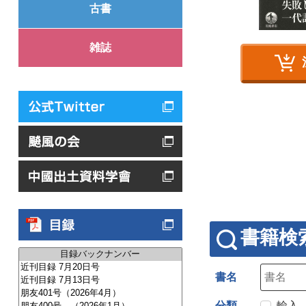
古書
雑誌
書籍検
書名
分類
輸入