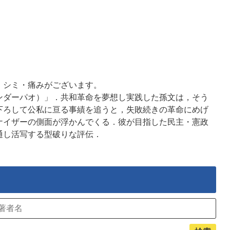
・シミ・痛みがございます。
ンダーパオ）」．共和革命を夢想し実践した孫文は，そう
下ろして公私に亘る事績を追うと，失敗続きの革命にめげ
ナイザーの側面が浮かんでくる．彼が目指した民主・憲政
通し活写する型破りな評伝．