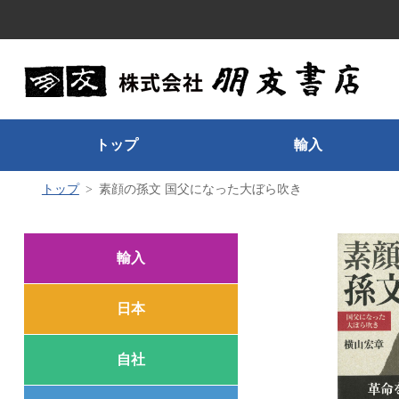
トップ
輸入
トップ
素顔の孫文 国父になった大ぼら吹き
輸入
日本
自社