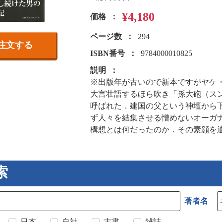
¥4,180
価格
ページ数
294
注文する
ISBN番号
9784000010825
説明
※出版年が古いので新本ですがヤケ
大言壮語するほら吹き「孫大砲（ス
呼ばれた．建国の父という神壇から
ず人々を結集させる憎めないオーガ
構想とは何だったのか．その素顔を
索
著者名
日本
自社
古書
雑誌