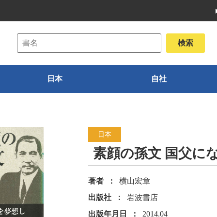
日本
自社
日本
素顔の孫文 国父に
著者
横山宏章
出版社
岩波書店
出版年月日
2014.04