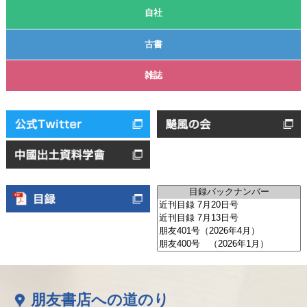
自社
古書
雑誌
朋友書店への道のり