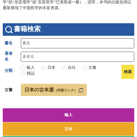
学”的“东亚儒学”或“东亚哲学”已渐形成一般），进而，本书的出版也得以
重新展现了中国哲学的丰富资源。
書籍検索
書名
著者
名
輸入
日本
自社
古書
分類
雑誌
日本の古本屋
古書
（外部リンク）
輸入
日本