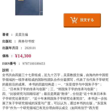
注文する
著者
吴震主编
出版社
商务印书馆
出版年月日
2020.01
¥14,300
価格
ISBN番号
9787100189453
説明
全书共由四篇三十七章组成，近九十万字，吴震教授主编，由海内外中国哲
学领域的一线学者组成的国际性团队合作分篇撰写，代表了当代朱子学研究
的最前沿的成果。 本书的四篇结构是：一、“东亚儒学与中国朱子学”；
二、“日本朱子学的传承与创新”；三、“韩国朱子学的传承与创新”；
四、“比较研究与回顾综述”；最后是两篇“附录”，分别是“近十年来日本朱
子学研究论著简目”、“近十年来韩国朱子学研究论著简目”。 本书进一步拓
展了朱子学研究领域的深度与广度，可以认为，通过本书的出版，“东亚朱
子学”作为一个研究领域已有充分理由得以成立（如同有别于“西方哲