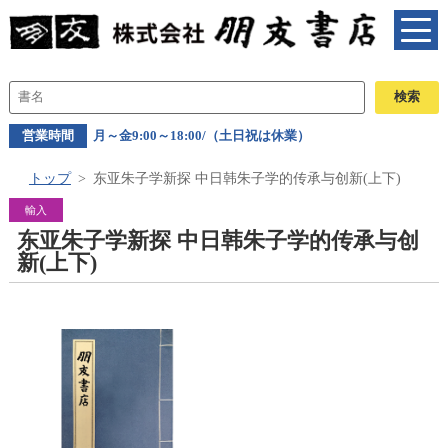
営業時間
月～金9:00～18:00/（土日祝は休業）
トップ
东亚朱子学新探 中日韩朱子学的传承与创新(上下)
輸入
东亚朱子学新探 中日韩朱子学的传承与创
新(上下)