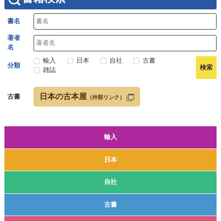
書名
著者
名
輸入
日本
自社
古書
分類
雑誌
日本の古本屋
古書
（外部リンク）
輸入
日本
自社
古書