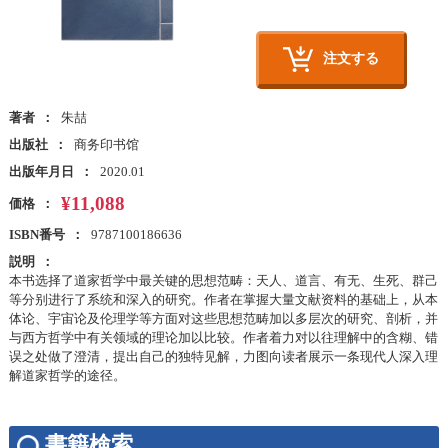
注文する
著者
朱喆
出版社
商务印书馆
出版年月日
2020.01
¥11,088
価格
ISBN番号
9787100186636
説明
本书选择了道家哲学中最关键的思想范畴：天人、道言、有无、生死、群己
等分别进行了系统和深入的研究。作者在掌握大量文献资料的基础上，从本
体论、宇宙论及伦理学等方面对这些思想范畴加以多层次的研究、剖析，并
与西方哲学中有关领域的理论加以比较。作者着力对以往理解中的含糊、错
误之处做了澄清，提出自己的独特见解，力图向读者展示一条现代人深入理
解道家哲学的途径。
書籍検索