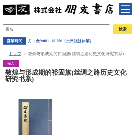
営業時間
月～金9:00～18:00/（土日祝は休業）
トップ
敦煌与形成期的裕固族(丝绸之路历史文化研究书系)
輸入
敦煌与形成期的裕固族(丝绸之路历史文化
研究书系)