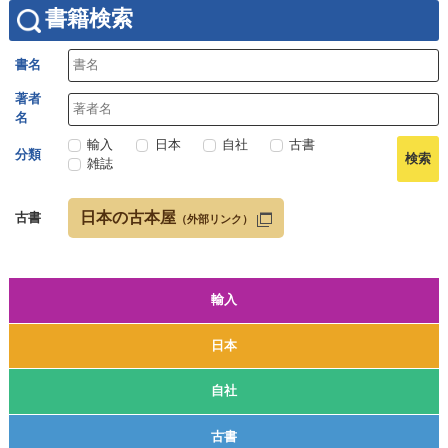
書籍検索
書名
著者
名
輸入
日本
自社
古書
分類
雑誌
日本の古本屋
古書
（外部リンク）
輸入
日本
自社
古書