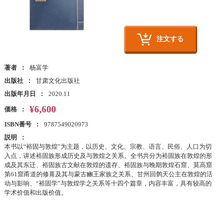
注文する
著者
杨富学
出版社
甘肃文化出版社
出版年月日
2020.11
¥6,600
価格
ISBN番号
9787549020973
説明
本书以“裕固与敦煌”为主题，以历史、文化、宗教、语言、民俗、人口为切
入点，讲述裕固族形成历史及与敦煌之关系。全书共分为裕固族在敦煌的形
成及其东迁、裕固族古文献在敦煌的遗存、裕固族与晚期敦煌石窟、莫高窟
第61窟甬道的修葺及其与蒙古豳王家族之关系、甘州回鹘天公主在敦煌的活
动与影响、“裕固学”与敦煌学之关系等十四个篇章，内容丰富，具有较高的
学术价值和出版价值。