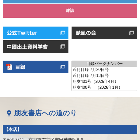
雑誌
朋友書店への道のり
【本店】
〒606-8311 京都市左京区吉田神楽岡町8