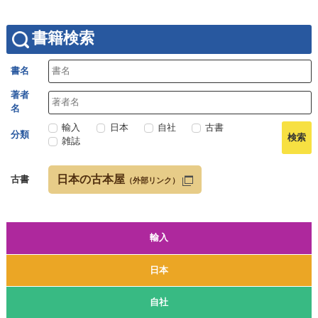
書籍検索
書名
著者
名
輸入
日本
自社
古書
分類
雑誌
日本の古本屋
古書
（外部リンク）
輸入
日本
自社