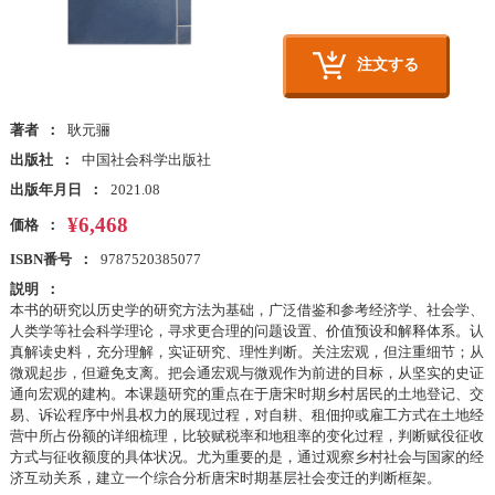
注文する
著者
耿元骊
出版社
中国社会科学出版社
出版年月日
2021.08
¥6,468
価格
ISBN番号
9787520385077
説明
本书的研究以历史学的研究方法为基础，广泛借鉴和参考经济学、社会学、
人类学等社会科学理论，寻求更合理的问题设置、价值预设和解释体系。认
真解读史料，充分理解，实证研究、理性判断。关注宏观，但注重细节；从
微观起步，但避免支离。把会通宏观与微观作为前进的目标，从坚实的史证
通向宏观的建构。本课题研究的重点在于唐宋时期乡村居民的土地登记、交
易、诉讼程序中州县权力的展现过程，对自耕、租佃抑或雇工方式在土地经
营中所占份额的详细梳理，比较赋税率和地租率的变化过程，判断赋役征收
方式与征收额度的具体状况。尤为重要的是，通过观察乡村社会与国家的经
济互动关系，建立一个综合分析唐宋时期基层社会变迁的判断框架。