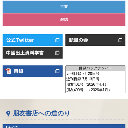
古書
雑誌
朋友書店への道のり