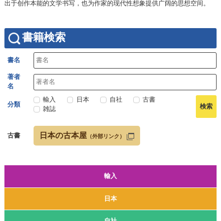
出于创作本能的文学书写，也为作家的现代性想象提供广阔的思想空间。
書籍検索
書名
著者
名
輸入
日本
自社
古書
分類
雑誌
日本の古本屋
古書
（外部リンク）
輸入
日本