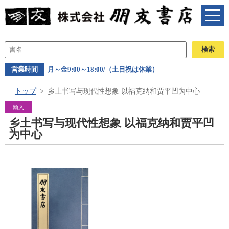
営業時間
月～金9:00～18:00/（土日祝は休業）
トップ
乡土书写与现代性想象 以福克纳和贾平凹为中心
輸入
乡土书写与现代性想象 以福克纳和贾平凹
为中心