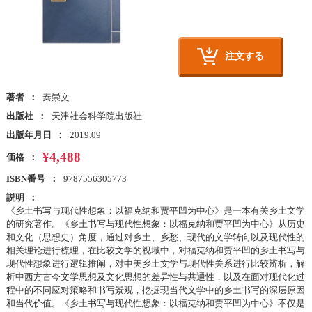
注文する
著者
秦崇文
出版社
天津社会科学院出版社
出版年月日
2019.09
¥4,488
価格
ISBN番号
9787556305773
説明
《乡土书写与现代性想象：以福克纳和贾平凹为中心》是一本有关乡土文学
的研究著作。《乡土书写与现代性想象：以福克纳和贾平凹为中心》从历史
和文化（思想史）角度，通过对乡土、乡愁、现代的文学转向以及现代性的
相关理论进行梳理，在比较文学的视域中，对福克纳和贾平凹的乡土书写与
现代性想象进行逻辑推阐，对中美乡土文学与现代性关系进行比较辨析，解
析中西方古今文学思想及文化思想的差异性与共通性，以及在面对现代化过
程中的不同应对策略和书写景观，挖掘现当代文学中的乡土书写的深层原因
和当代价值。《乡土书写与现代性想象：以福克纳和贾平凹为中心》不仅是