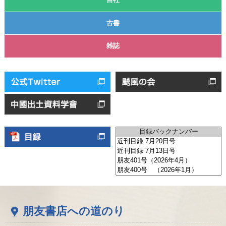
自社
古書
雑誌
朋友書店への道のり