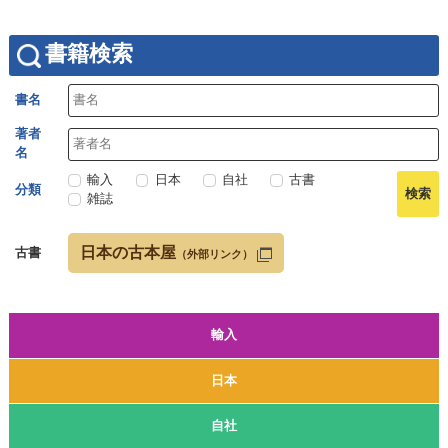
書籍検索
書名
著者
名
輸入
日本
自社
古書
分類
雑誌
日本の古本屋
古書
（外部リンク）
輸入
日本
自社