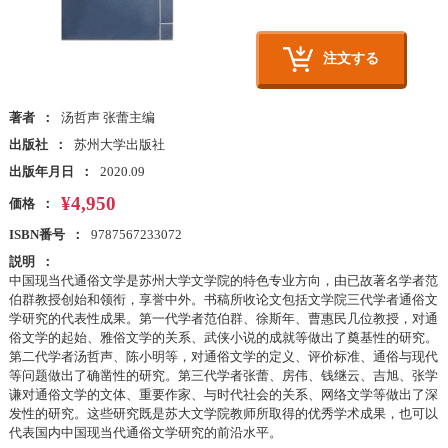
注文する
著者
汤哲声 张蕾主编
出版社
苏州大学出版社
出版年月日
2020.09
¥4,950
価格
ISBN番号
9787567233072
説明
中国现当代通俗文学是苏州大学文学院的特色专业方向，由已故著名学者范
伯群教授创始和领衔，享誉中外。书稿所收论文包括文学院三代学者通俗文
学研究的代表性成果。第一代学者范伯群、徐斯年、曹惠民几位教授，对通
俗文学的起始、雅俗文学的关系、武侠小说的成就等做出了奠基性的研究。
第二代学者汤哲声、陈小明等，对通俗文学的定义、评价标准、通俗与现代
等问题做出了确凿性的研究。第三代学者张蕾、房伟、钱继云、吉旭、张学
谦对通俗文学的文体、重要作家、与时代社会的关系、网络文学等做出了深
发性的研究。这些研究既是苏大文学院教师所取得的优秀学术成果，也可以
代表国内中国现当代通俗文学研究的前沿水平。