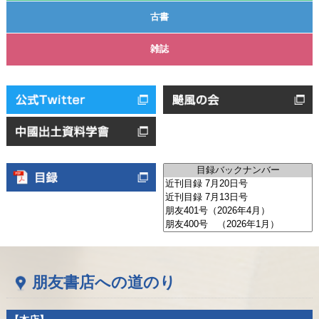
古書
雑誌
朋友書店への道のり